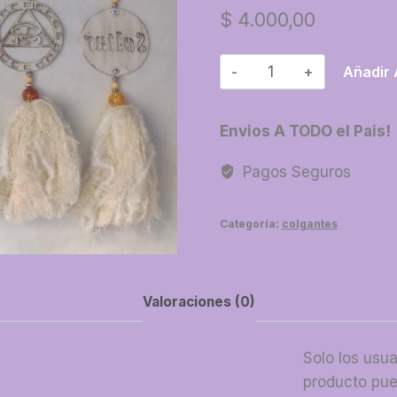
$
4.000,00
69-
Añadir 
Manijero
redondo
Envios A TODO el Pais!
crudos
cantidad
Pagos Seguros
Categoría:
colgantes
Valoraciones (0)
Solo los usu
producto pue