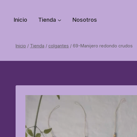
Saltar
al
Inicio
Tienda
Nosotros
contenido
Inicio
/
Tienda
/
colgantes
/
69-Manijero redondo crudos