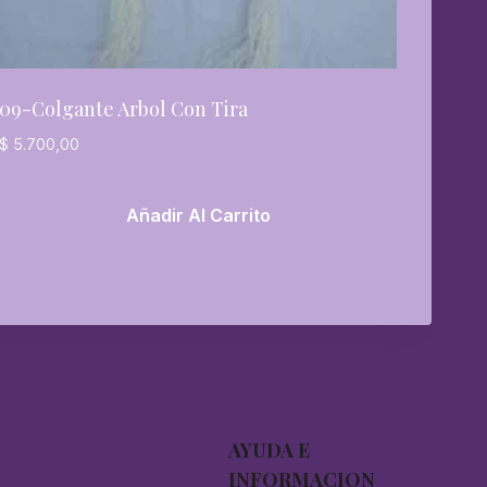
09-Colgante Arbol Con Tira
$
5.700,00
Añadir Al Carrito
AYUDA E
INFORMACION