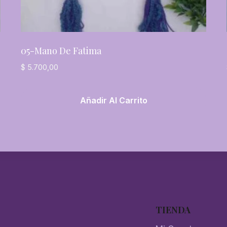
05-Mano De Fatima
$
5.700,00
Añadir Al Carrito
TIENDA