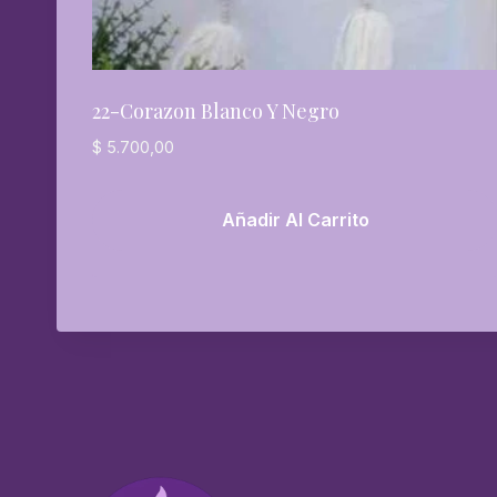
22-Corazon Blanco Y Negro
$
5.700,00
Añadir Al Carrito