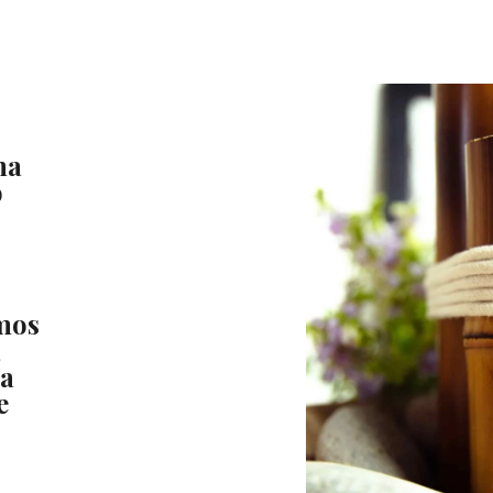
na
o
mos
a
da
e