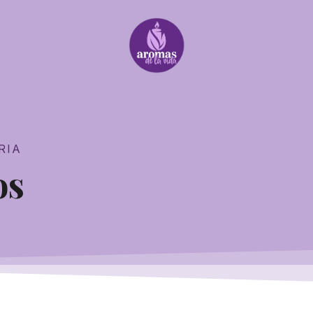
RIA
os