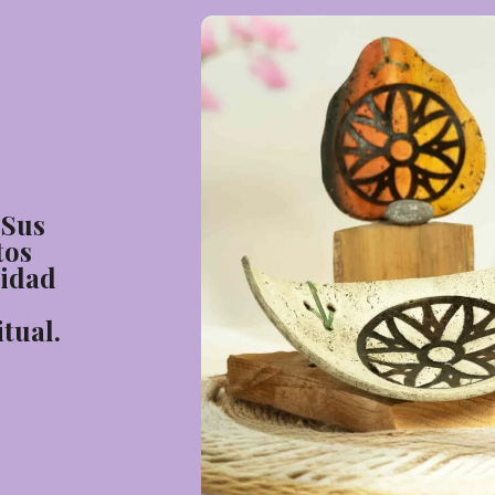
 Sus
tos
tidad
tual.