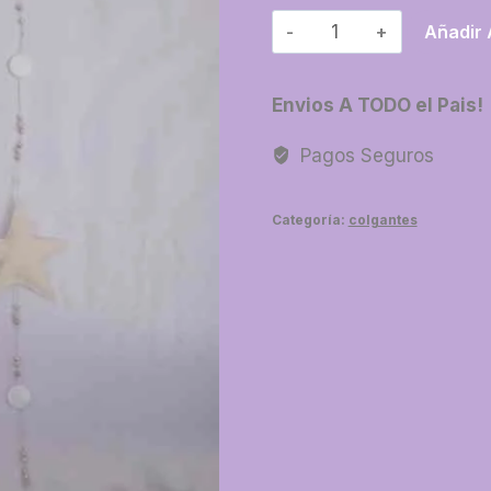
17-
Añadir 
Estrella
blanca
Envios A TODO el Pais!
cantidad
Pagos Seguros
Categoría:
colgantes