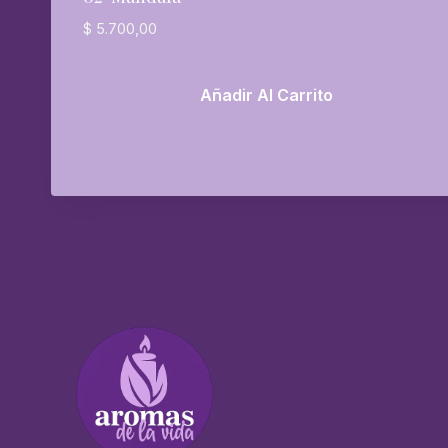
$
5.700,00
Añadir Al Carrito