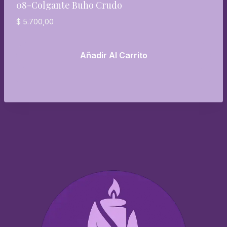
08-Colgante Buho Crudo
$
5.700,00
Añadir Al Carrito