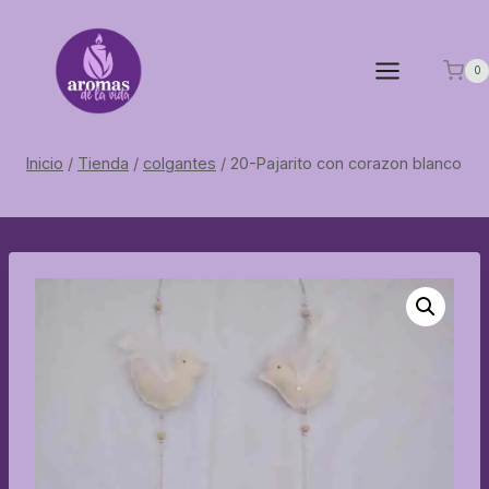
Saltar
al
contenido
0
Inicio
/
Tienda
/
colgantes
/
20-Pajarito con corazon blanco