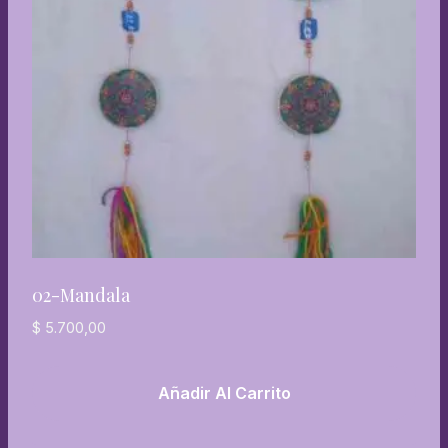
02-Mandala
$
5.700,00
Añadir Al Carrito