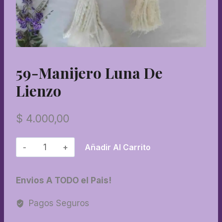
59-Manijero Luna De
Lienzo
$
4.000,00
59-
Añadir Al Carrito
Manijero
luna
Envios A TODO el Pais!
de
lienzo
Pagos Seguros
cantidad