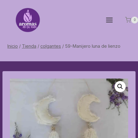
Saltar
al
contenido
0
Inicio
/
Tienda
/
colgantes
/
59-Manijero luna de lienzo