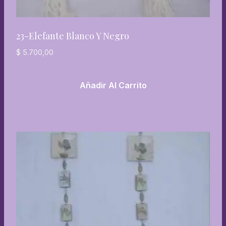
23-Elefante Blanco Y Negro
$
5.700,00
Añadir Al Carrito