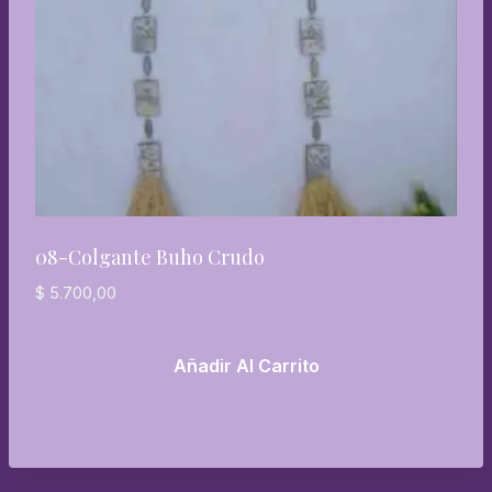
08-Colgante Buho Crudo
$
5.700,00
Añadir Al Carrito