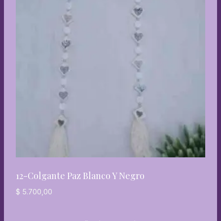
12-Colgante Paz Blanco Y Negro
$
5.700,00