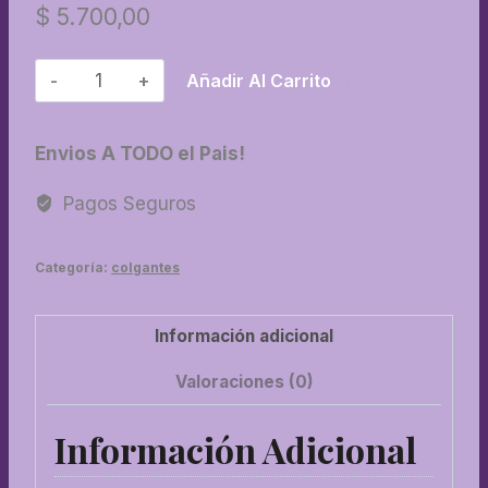
$
5.700,00
26-
Añadir Al Carrito
Mariposa
blanco
Envios A TODO el Pais!
y
negro
Pagos Seguros
cantidad
Categoría:
colgantes
Información adicional
Valoraciones (0)
Información Adicional