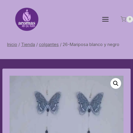
Saltar
al
contenido
0
Inicio
/
Tienda
/
colgantes
/
26-Mariposa blanco y negro