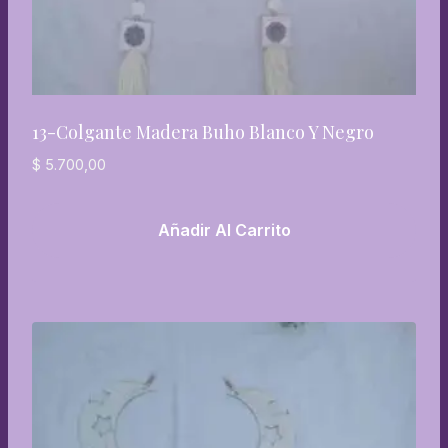
13-Colgante Madera Buho Blanco Y Negro
$
5.700,00
Añadir Al Carrito