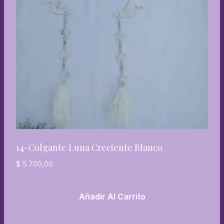
14-Colgante Luna Creciente Blanco
$
5.700,00
Añadir Al Carrito