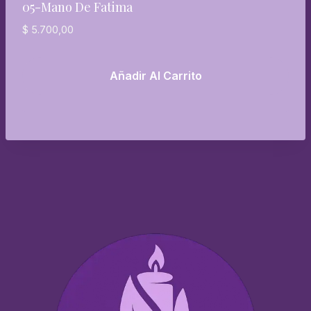
05-Mano De Fatima
$
5.700,00
Añadir Al Carrito