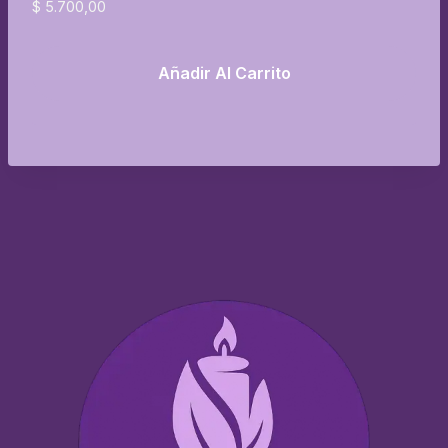
$
5.700,00
Añadir Al Carrito