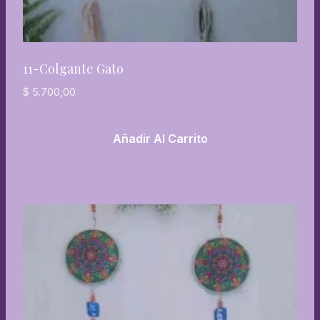
11-Colgante Gato
$
5.700,00
Añadir Al Carrito