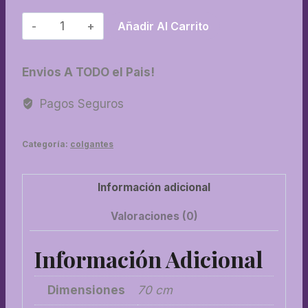
18-
Añadir Al Carrito
Flor
blanca
Envios A TODO el Pais!
cantidad
Pagos Seguros
Categoría:
colgantes
Información adicional
Valoraciones (0)
Información Adicional
Dimensiones
70 cm