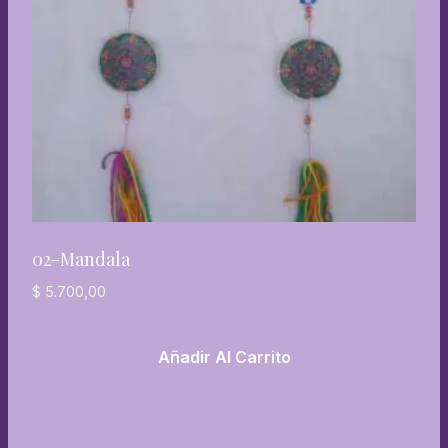
02-Mandala
$
5.700,00
Añadir Al Carrito