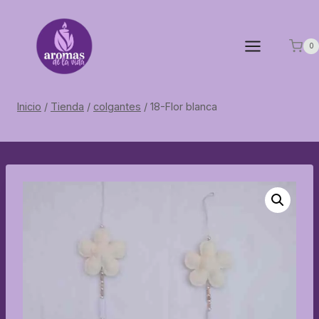
Saltar
al
contenido
0
Inicio
/
Tienda
/
colgantes
/
18-Flor blanca