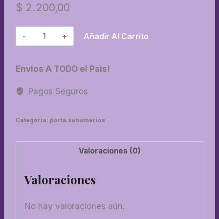
$
2.200,00
62-
Añadir Al Carrito
Porta
sahumerio
Envios A TODO el Pais!
tablita
pintada
Pagos Seguros
cantidad
Categoría:
porta sahumerios
Valoraciones (0)
Valoraciones
No hay valoraciones aún.