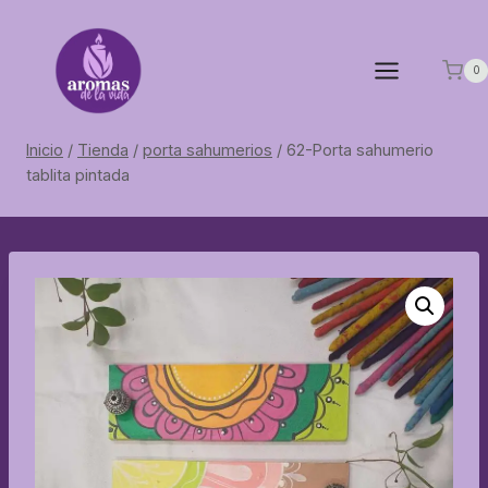
Saltar
al
contenido
0
Inicio
/
Tienda
/
porta sahumerios
/
62-Porta sahumerio
tablita pintada