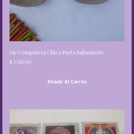
06-Compotera Chica Porta Sahumerio
$
2.500,00
Añadir Al Carrito