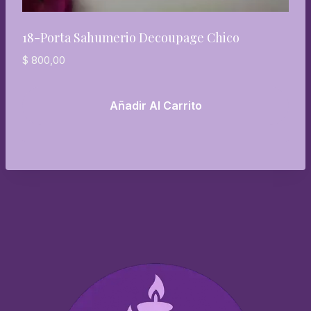
18-Porta Sahumerio Decoupage Chico
$
800,00
Añadir Al Carrito