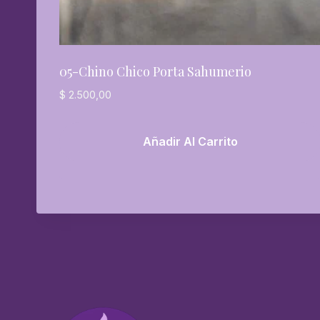
05-Chino Chico Porta Sahumerio
$
2.500,00
Añadir Al Carrito