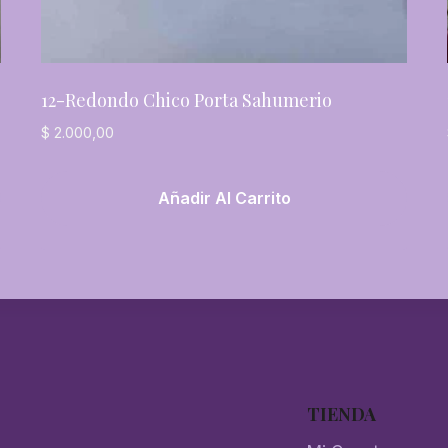
12-Redondo Chico Porta Sahumerio
$
2.000,00
Añadir Al Carrito
TIENDA