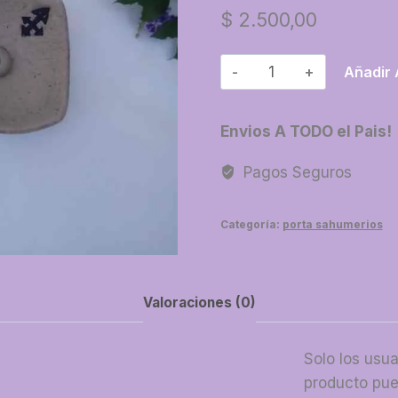
$
2.500,00
06-
Añadir 
Compotera
chica
Envios A TODO el Pais!
porta
sahumerio
Pagos Seguros
cantidad
Categoría:
porta sahumerios
Valoraciones (0)
Solo los usu
producto pue