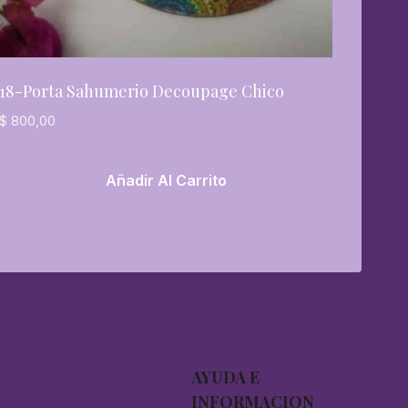
18-Porta Sahumerio Decoupage Chico
$
800,00
Añadir Al Carrito
AYUDA E
INFORMACION