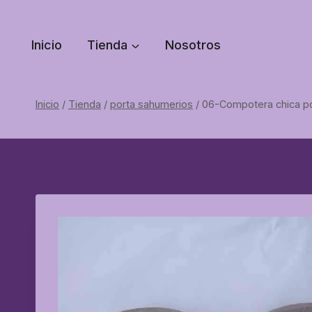
Saltar
al
Inicio
Tienda
Nosotros
contenido
Inicio
/
Tienda
/
porta sahumerios
/
06-Compotera chica p