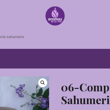
orta sahumerio
06-Compo
Sahumeri