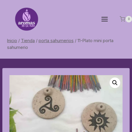
Saltar
al
contenido
0
Inicio
/
Tienda
/
porta sahumerios
/
11-Plato mini porta
sahumerio