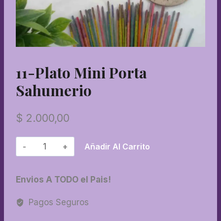
11-Plato Mini Porta
Sahumerio
$
2.000,00
11-
Añadir Al Carrito
Plato
mini
Envios A TODO el Pais!
porta
sahumerio
Pagos Seguros
cantidad