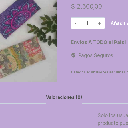
$
2.600,00
19-
Añadir 
Almohadilla
con
Envios A TODO el Pais!
semillas
cantidad
Pagos Seguros
Categoría:
difusores sahumeri
Valoraciones (0)
Solo los usu
producto pue