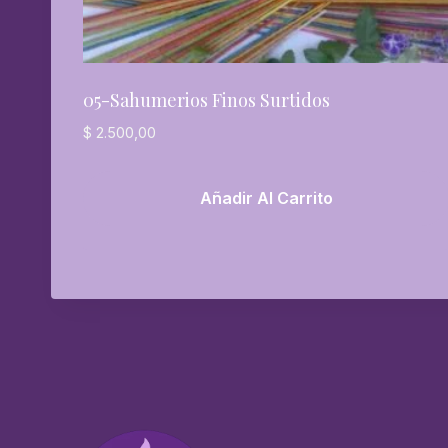
05-Sahumerios Finos Surtidos
$
2.500,00
Añadir Al Carrito