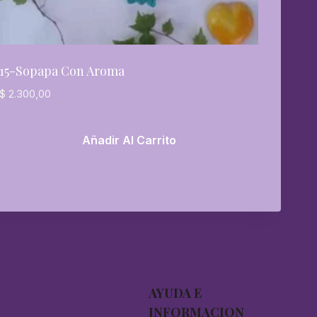
15-Sopapa Con Aroma
$
2.300,00
Añadir Al Carrito
AYUDA E
INFORMACION