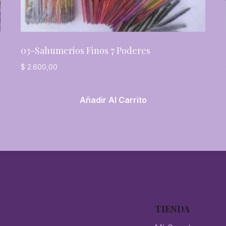
03-Sahumerios Finos 7 Poderes
$
2.600,00
Añadir Al Carrito
TIENDA