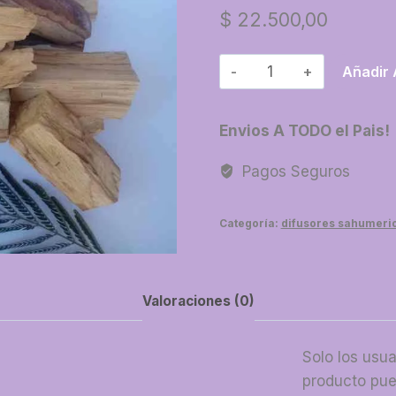
$
22.500,00
17-
Añadir 
Palo
santo
Envios A TODO el Pais!
en
tronco
Pagos Seguros
x
kilo
Categoría:
difusores sahumeri
cantidad
Valoraciones (0)
Solo los usu
producto pue