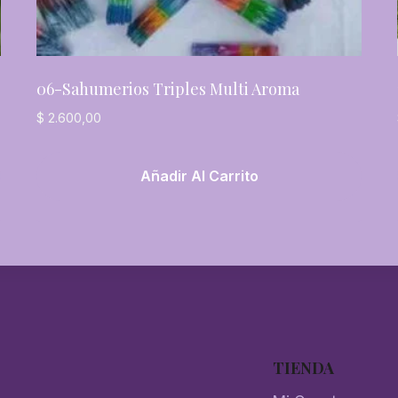
06-Sahumerios Triples Multi Aroma
$
2.600,00
Añadir Al Carrito
TIENDA