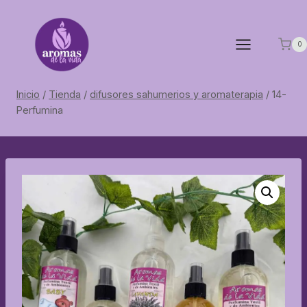
Saltar
al
contenido
0
Inicio
/
Tienda
/
difusores sahumerios y aromaterapia
/
14-
Perfumina