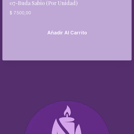
07-Buda Sabio (por Unidad)
$
7.500,00
Añadir Al Carrito