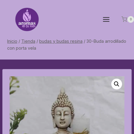
Saltar
al
contenido
0
Inicio
/
Tienda
/
budas y budas resina
/
30-Buda arrodillado
con porta vela