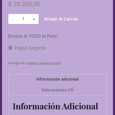
$
20.200,00
30-
Añadir Al Carrito
Buda
arrodillado
Envios A TODO el Pais!
con
porta
Pagos Seguros
vela
cantidad
Categoría:
budas y budas resina
Información adicional
Valoraciones (0)
Información Adicional