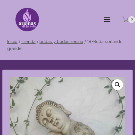
Saltar
al
contenido
0
Inicio
/
Tienda
/
budas y budas resina
/
18-Buda soñando
grande