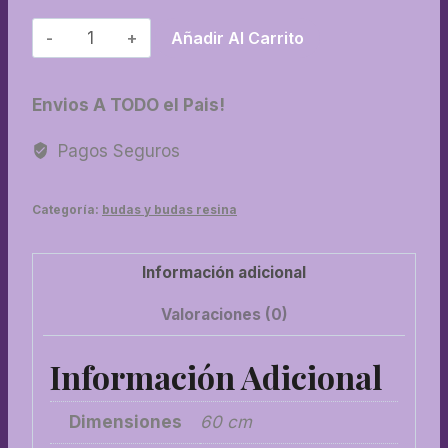
18-
Añadir Al Carrito
Buda
soñando
Envios A TODO el Pais!
grande
cantidad
Pagos Seguros
Categoría:
budas y budas resina
Información adicional
Valoraciones (0)
Información Adicional
Dimensiones
60 cm