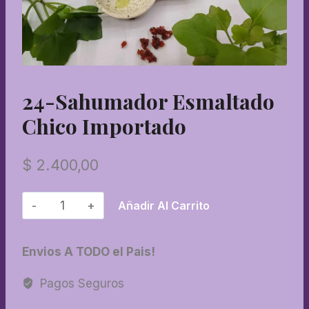
24-Sahumador Esmaltado
Chico Importado
$
2.400,00
24-
Añadir Al Carrito
Sahumador
esmaltado
Envios A TODO el Pais!
chico
importado
Pagos Seguros
cantidad