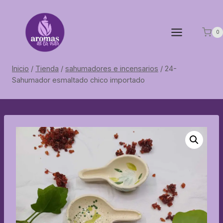
Saltar
al
contenido
0
Inicio
/
Tienda
/
sahumadores e incensarios
/
24-
Sahumador esmaltado chico importado