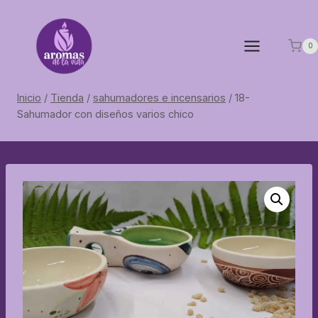
Saltar
al
contenido
0
Inicio
/
Tienda
/
sahumadores e incensarios
/
18-
Sahumador con diseños varios chico