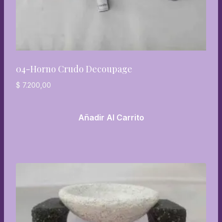
04-Horno Crudo Decoupage
$
7.200,00
Añadir Al Carrito