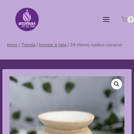
Saltar
al
contenido
0
Inicio
/
Tienda
/
hornos a vela
/
24-Horno rustico corazon