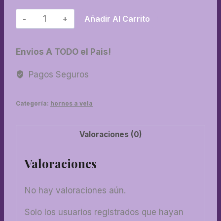
24-
Añadir Al Carrito
Horno
rustico
Envios A TODO el Pais!
corazon
cantidad
Pagos Seguros
Categoría:
hornos a vela
Valoraciones (0)
Valoraciones
No hay valoraciones aún.
Solo los usuarios registrados que hayan