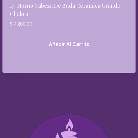
13-Horno Cabeza De Buda Ceramica Grande
Chakra
$
4.200,00
Añadir Al Carrito