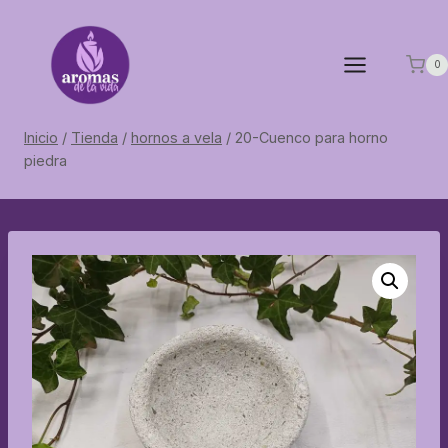
Saltar
al
contenido
0
Inicio
/
Tienda
/
hornos a vela
/
20-Cuenco para horno
piedra