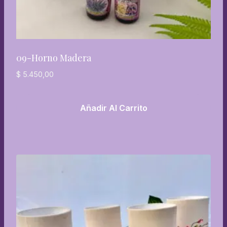
09-Horno Madera
$
5.450,00
Añadir Al Carrito