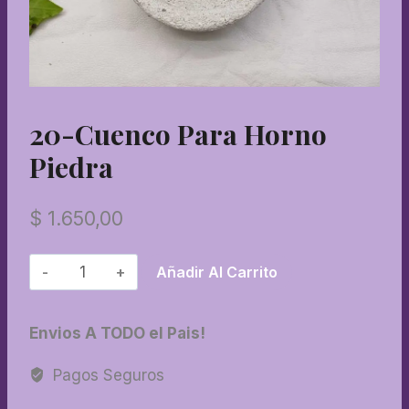
20-Cuenco Para Horno
Piedra
$
1.650,00
20-
Añadir Al Carrito
Cuenco
para
Envios A TODO el Pais!
horno
piedra
Pagos Seguros
cantidad