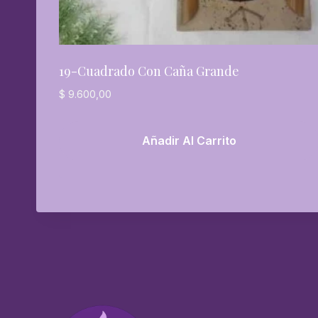
19-Cuadrado Con Caña Grande
$
9.600,00
Añadir Al Carrito