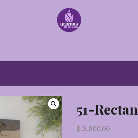
51-Recta
$
3.800,00