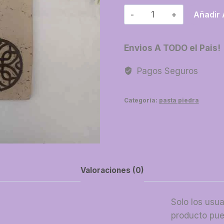
51-
Añadir 
Rectangular
mediano
Envios A TODO el Pais!
cantidad
Pagos Seguros
Categoría:
pasta piedra
Valoraciones (0)
Solo los usu
producto pue