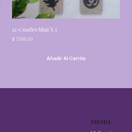
12-Cuadro Mini X 3
$
7.200,00
Añadir Al Carrito
TIENDA