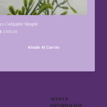
13-Colgante Simple
$
3.500,00
Añadir Al Carrito
AYUDA E
INFORMACION