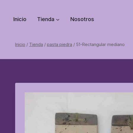
Saltar
al
Inicio
Tienda
Nosotros
contenido
Inicio
/
Tienda
/
pasta piedra
/
51-Rectangular mediano