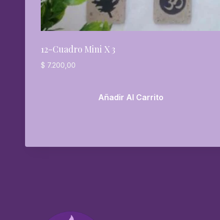
12-Cuadro Mini X 3
$
7.200,00
Añadir Al Carrito