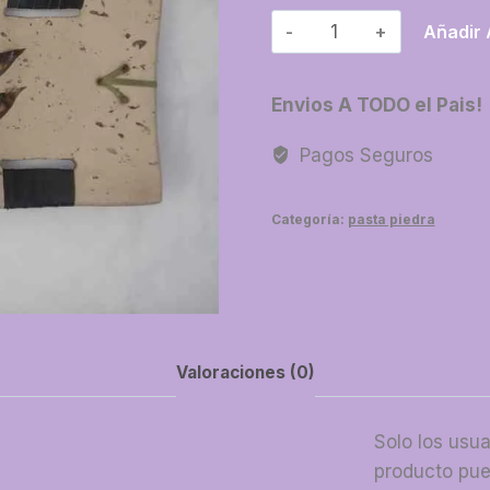
09-
Añadir 
Chino
super
Envios A TODO el Pais!
cantidad
Pagos Seguros
Categoría:
pasta piedra
Valoraciones (0)
Solo los usu
producto pue