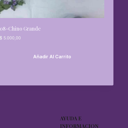
08-Chino Grande
$
5.000,00
Añadir Al Carrito
AYUDA E
INFORMACION