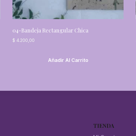
04-Bandeja Rectangular Chica
$
4.200,00
Añadir Al Carrito
TIENDA