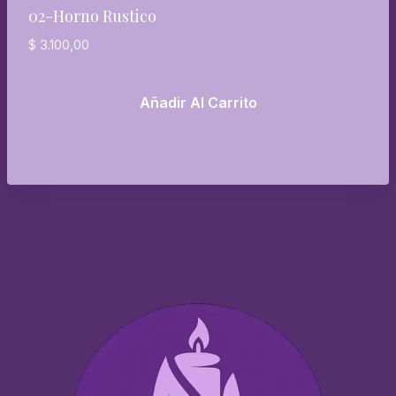
02-Horno Rustico
$
3.100,00
Añadir Al Carrito