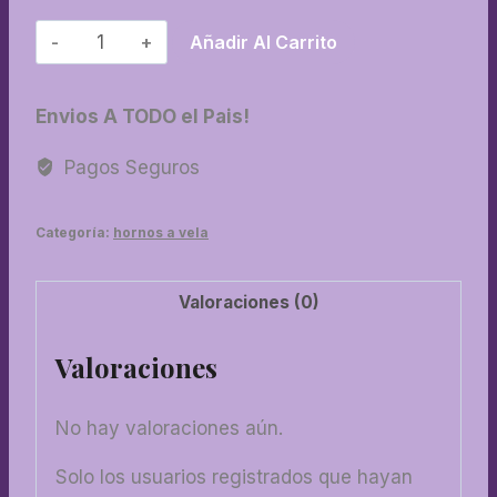
22-
Añadir Al Carrito
Horno
aljibe
Envios A TODO el Pais!
esmaltado
cantidad
Pagos Seguros
Categoría:
hornos a vela
Valoraciones (0)
Valoraciones
No hay valoraciones aún.
Solo los usuarios registrados que hayan