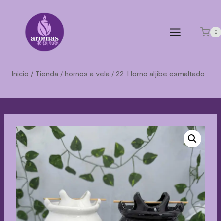
Saltar
al
contenido
0
Inicio
/
Tienda
/
hornos a vela
/
22-Horno aljibe esmaltado