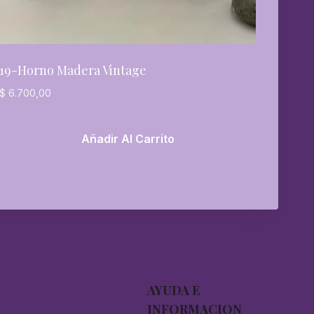
19-Horno Madera Vintage
$
6.700,00
Añadir Al Carrito
AYUDA E
INFORMACION