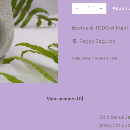
16-
Añadir 
Horno
piedra
Envios A TODO el Pais!
calado
cantidad
Pagos Seguros
Categoría:
hornos a vela
Valoraciones (0)
Solo los usu
producto pue