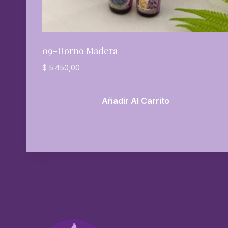
09-Horno Madera
$
5.450,00
Añadir Al Carrito