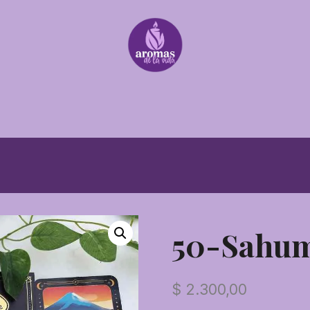
50-Sahum
$
2.300,00