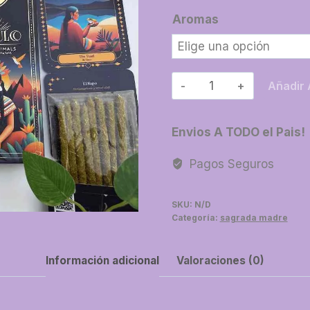
Aromas
50-
Añadir 
Sahumerios
oraculo
Envios A TODO el Pais!
cantidad
Pagos Seguros
SKU:
N/D
Categoría:
sagrada madre
Información adicional
Valoraciones (0)