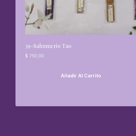
39-Sahumerio Tao
$
750,00
Añadir Al Carrito