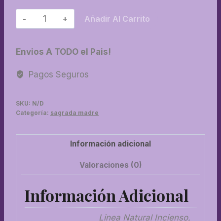
02-
Añadir Al Carrito
Sahumerios
a
Envios A TODO el Pais!
base
de
Pagos Seguros
resina
con
SKU:
N/D
aromas
Categoría:
sagrada madre
cantidad
Información adicional
Valoraciones (0)
Información Adicional
Linea Natural Incienso,