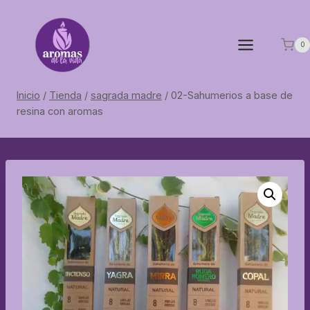
Saltar
al
contenido
0
Inicio
/
Tienda
/
sagrada madre
/
02-Sahumerios a base de
resina con aromas