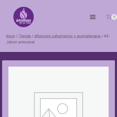
Saltar
al
contenido
0
Inicio
/
Tienda
/
difusores sahumerios y aromaterapia
/
44-
Jabon artesanal