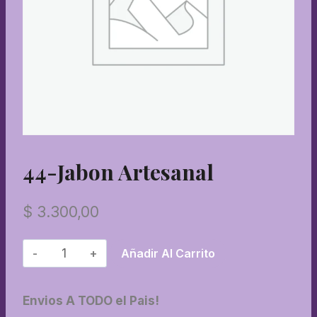
44-Jabon Artesanal
$
3.300,00
44-
Añadir Al Carrito
Jabon
artesanal
Envios A TODO el Pais!
cantidad