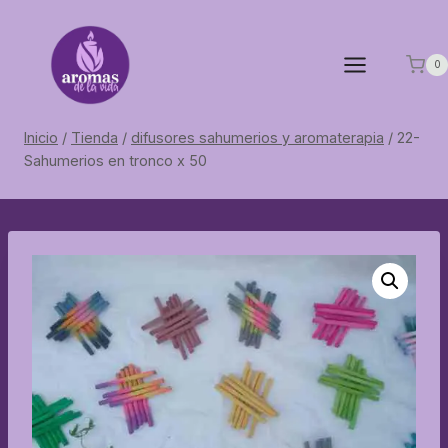
Saltar
al
contenido
0
Inicio
/
Tienda
/
difusores sahumerios y aromaterapia
/
22-
Sahumerios en tronco x 50