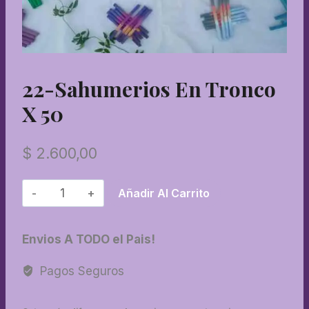
22-Sahumerios En Tronco
X 50
$
2.600,00
22-
Añadir Al Carrito
Sahumerios
en
Envios A TODO el Pais!
tronco
x
Pagos Seguros
50
cantidad