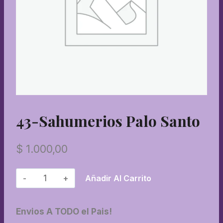
43-Sahumerios Palo Santo
$
1.000,00
43-
Añadir Al Carrito
Sahumerios
palo
Envios A TODO el Pais!
santo