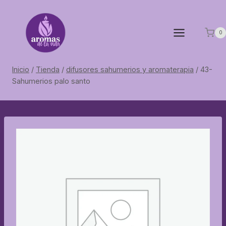
Saltar
al
contenido
0
Inicio
/
Tienda
/
difusores sahumerios y aromaterapia
/
43-
Sahumerios palo santo