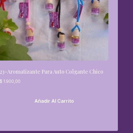
23-Aromatizante Para Auto Colgante Chico
$
1.900,00
Añadir Al Carrito