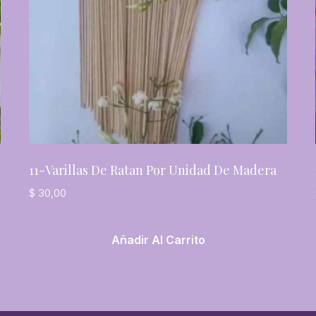
11-Varillas De Ratan Por Unidad De Madera
$
30,00
Añadir Al Carrito