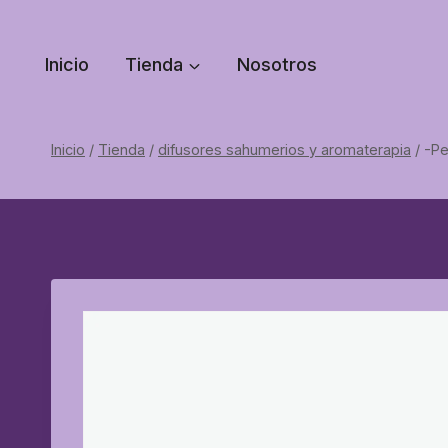
Saltar
al
Inicio
Tienda
Nosotros
contenido
Inicio
/
Tienda
/
difusores sahumerios y aromaterapia
/
-Pe