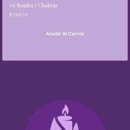
05-Bomba 7 Chakras
$
1.100,00
Añadir Al Carrito