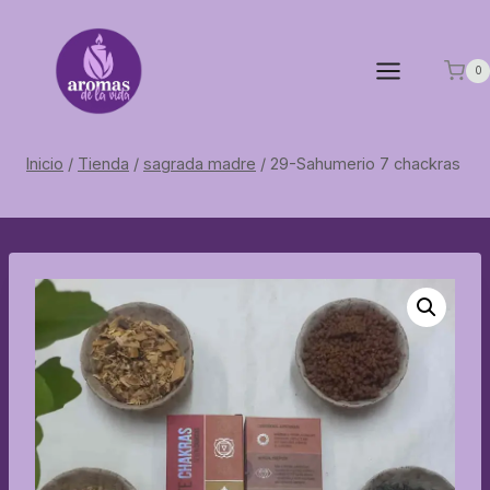
Saltar
al
contenido
0
Inicio
/
Tienda
/
sagrada madre
/
29-Sahumerio 7 chackras