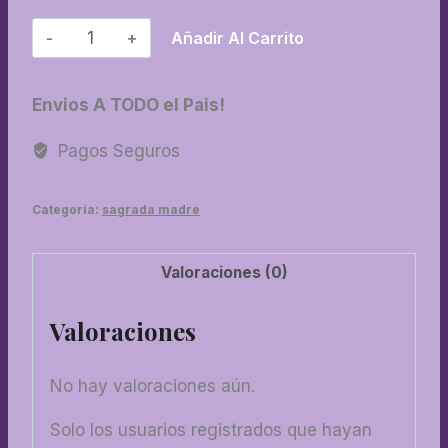
29-
Añadir Al Carrito
Sahumerio
7
Envios A TODO el Pais!
chackras
cantidad
Pagos Seguros
Categoría:
sagrada madre
Valoraciones (0)
Valoraciones
No hay valoraciones aún.
Solo los usuarios registrados que hayan