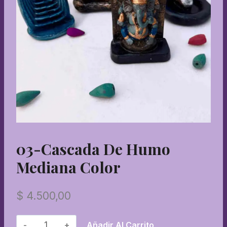
03-Cascada De Humo
Mediana Color
$
4.500,00
03-
Añadir Al Carrito