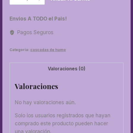
Cascada
de
Envios A TODO el Pais!
humo
mediana
Pagos Seguros
color
cantidad
Categoría:
cascadas de humo
Valoraciones (0)
Valoraciones
No hay valoraciones aún.
Solo los usuarios registrados que hayan
comprado este producto pueden hacer
una valoración.