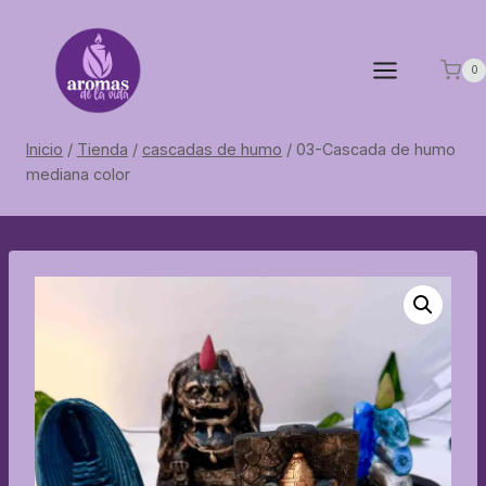
Saltar
al
contenido
0
Inicio
/
Tienda
/
cascadas de humo
/
03-Cascada de humo
mediana color