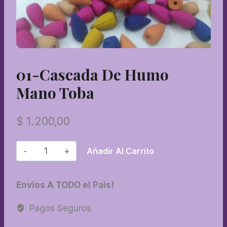
01-Cascada De Humo
Mano Toba
$
1.200,00
01-
Añadir Al Carrito
Cascada
de
Envios A TODO el Pais!
humo
mano
Pagos Seguros
toba