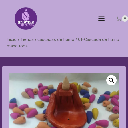
Saltar
al
contenido
0
Inicio
/
Tienda
/
cascadas de humo
/
01-Cascada de humo
mano toba