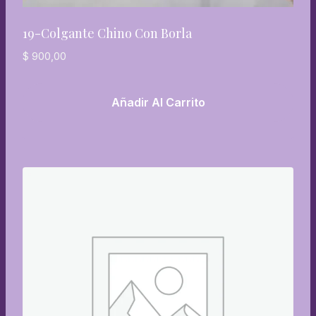
19-Colgante Chino Con Borla
$
900,00
Añadir Al Carrito