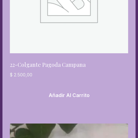
22-Colgante Pagoda Campana
$
2.500,00
Añadir Al Carrito