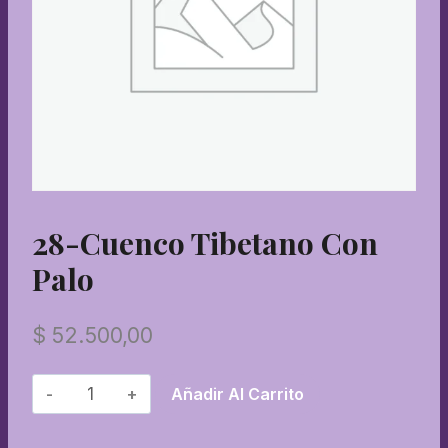
28-Cuenco Tibetano Con
Palo
$
52.500,00
28-
Añadir Al Carrito
Cuenco
tibetano