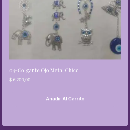
04-Colgante Ojo Metal Chico
$
6.200,00
Añadir Al Carrito