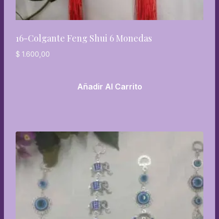
16-Colgante Feng Shui 6 Monedas
$
1.600,00
Añadir Al Carrito