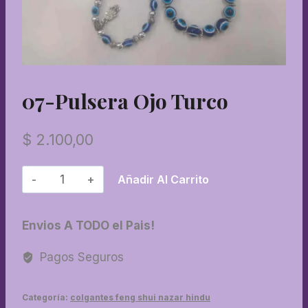
07-Pulsera Ojo Turco
$
2.100,00
07-
Añadir Al Carrito
Pulsera
ojo
Envios A TODO el Pais!
turco
cantidad
Pagos Seguros
Categoría:
colgantes feng shui nazar hindu