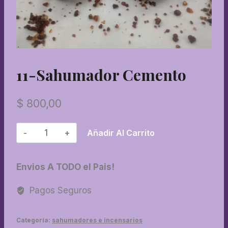
11-Sahumador Cemento
$
800,00
11-
Añadir Al Carrito
Sahumador
cemento
Envios A TODO el Pais!
cantidad
Pagos Seguros
Categoría:
sahumadores e incensarios