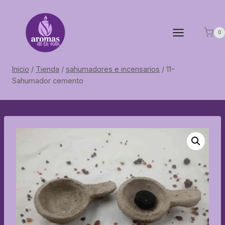
Saltar
al
contenido
0
Inicio
/
Tienda
/
sahumadores e incensarios
/
11-
Sahumador cemento