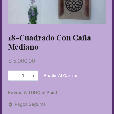
18-Cuadrado Con Caña
Mediano
$
5.000,00
18-
Añadir Al Carrito
Cuadrado
con
Envios A TODO el Pais!
caña
mediano
Pagos Seguros
cantidad