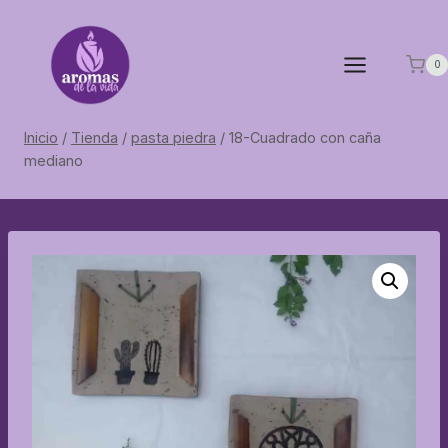
Saltar
al
contenido
0
Inicio
/
Tienda
/
pasta piedra
/
18-Cuadrado con caña
mediano