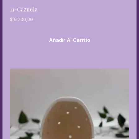
11-Cazuela
$
6.700,00
Añadir Al Carrito