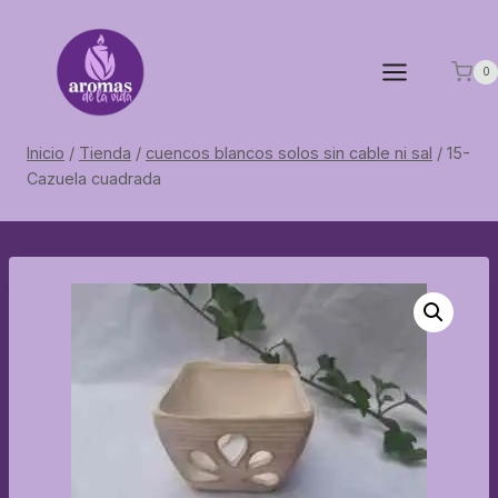
Saltar
al
contenido
0
Inicio
/
Tienda
/
cuencos blancos solos sin cable ni sal
/
15-
Cazuela cuadrada