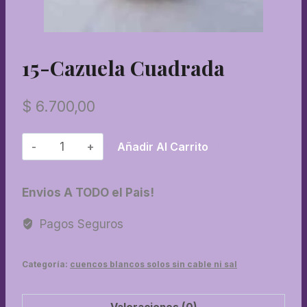
15-Cazuela Cuadrada
$
6.700,00
15-
Añadir Al Carrito
Cazuela
cuadrada
Envios A TODO el Pais!
cantidad
Pagos Seguros
Categoría:
cuencos blancos solos sin cable ni sal