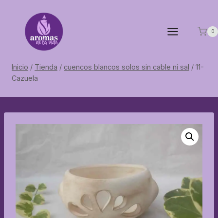
Saltar
al
contenido
0
Inicio
/
Tienda
/
cuencos blancos solos sin cable ni sal
/
11-
Cazuela