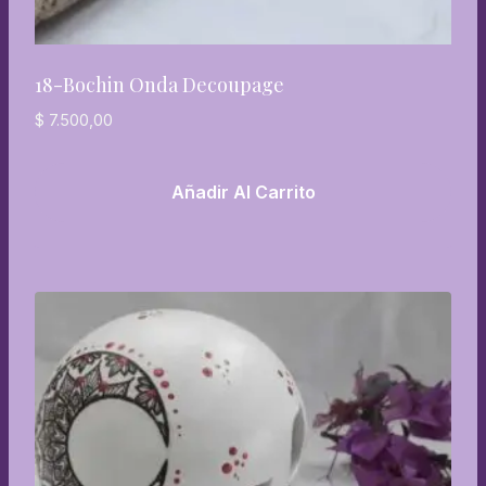
18-Bochin Onda Decoupage
$
7.500,00
Añadir Al Carrito