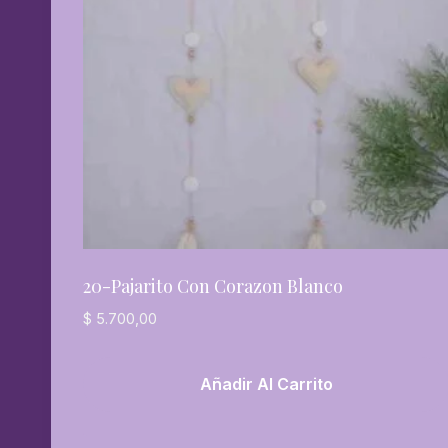
20-Pajarito Con Corazon Blanco
$
5.700,00
Añadir Al Carrito