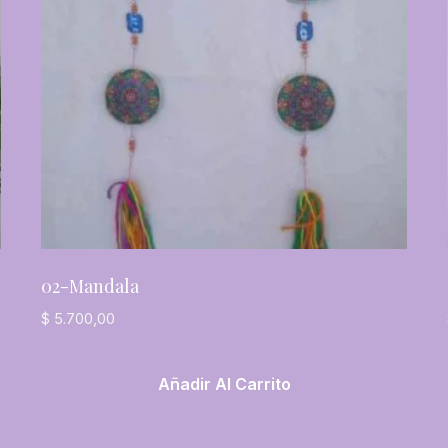
02-Mandala
$
5.700,00
Añadir Al Carrito