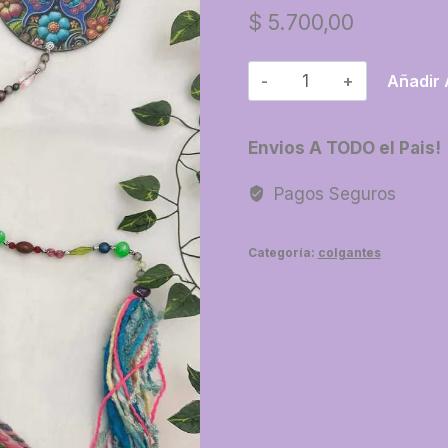
$
5.700,00
89-
Añadir 
Colgante
con
Envios A TODO el Pais!
formas
decoupage
Pagos Seguros
cantidad
Categoría:
colgantes