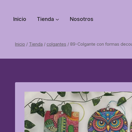
Saltar
al
Inicio
Tienda
Nosotros
contenido
Inicio
/
Tienda
/
colgantes
/
89-Colgante con formas dec