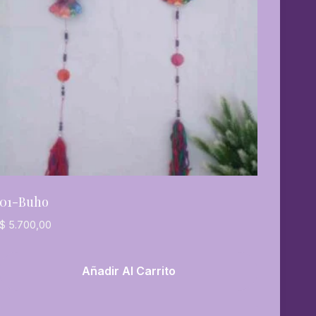
01-Buho
$
5.700,00
Añadir Al Carrito