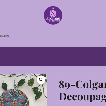
oupage
89-Colga
Decoupa