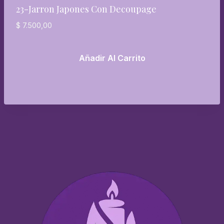
23-Jarron Japones Con Decoupage
$
7.500,00
Añadir Al Carrito