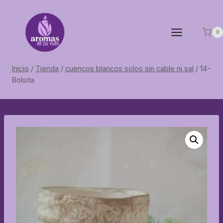
Saltar
al
contenido
0
Inicio
/
Tienda
/
cuencos blancos solos sin cable ni sal
/
14-
Bolsita