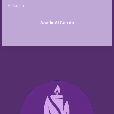
$
960,00
Añadir Al Carrito