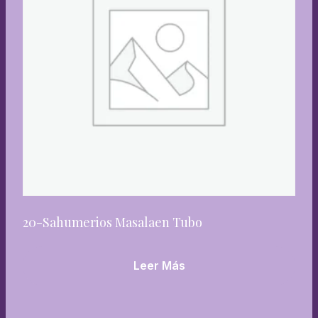
20-Sahumerios Masalaen Tubo
Leer Más