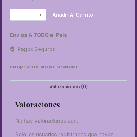
15-
Añadir Al Carrito
Sahumerios
tribal
Envios A TODO el Pais!
soul
7
Pagos Seguros
chackras
cantidad
Categoría:
sahumerios importados
Valoraciones (0)
Valoraciones
No hay valoraciones aún.
Solo los usuarios registrados que hayan