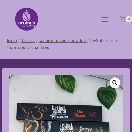
Saltar
al
contenido
0
Inicio
/
Tienda
/
sahumerios importados
/
15-Sahumerios
tribal soul 7 chackras