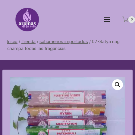
Saltar
al
contenido
0
Inicio
/
Tienda
/
sahumerios importados
/
07-Satya nag
champa todas las fragancias