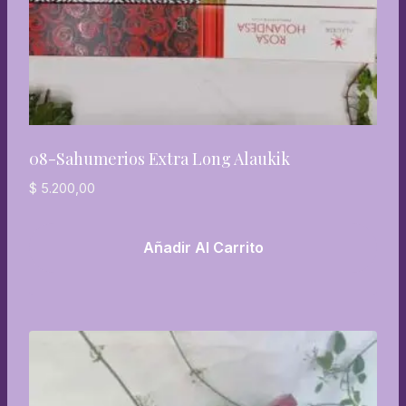
08-Sahumerios Extra Long Alaukik
$
5.200,00
Añadir Al Carrito