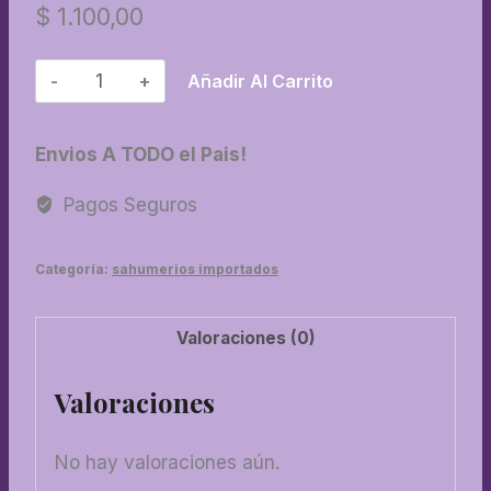
$
1.100,00
07-
Añadir Al Carrito
Satya
nag
Envios A TODO el Pais!
champa
todas
Pagos Seguros
las
fragancias
Categoría:
sahumerios importados
cantidad
Valoraciones (0)
Valoraciones
No hay valoraciones aún.