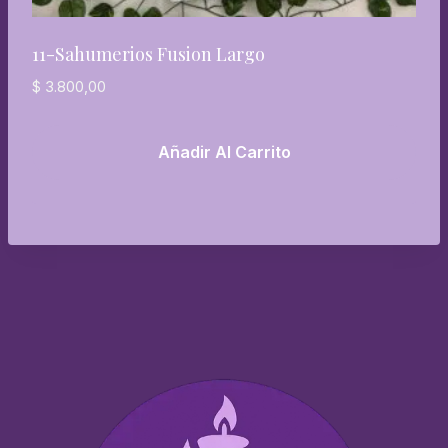
11-Sahumerios Fusion Largo
$
3.800,00
Añadir Al Carrito