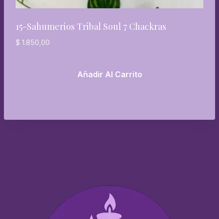
15-Sahumerios Tribal Soul 7 Chackras
$
1.850,00
Añadir Al Carrito