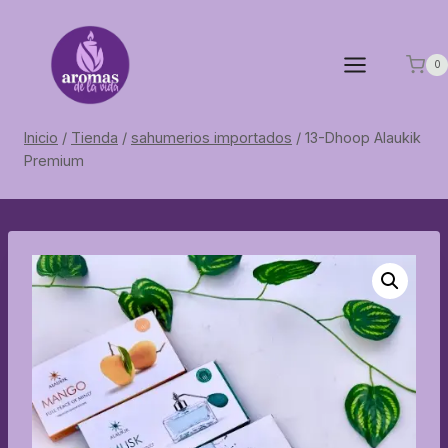
Saltar
al
contenido
0
Inicio
/
Tienda
/
sahumerios importados
/
13-Dhoop Alaukik
Premium