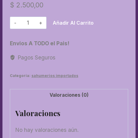
$
2.500,00
13-
Añadir Al Carrito
Dhoop
Alaukik
Envios A TODO el Pais!
Premium
cantidad
Pagos Seguros
Categoría:
sahumerios importados
Valoraciones (0)
Valoraciones
No hay valoraciones aún.