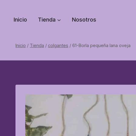
Saltar
al
Inicio
Tienda
Nosotros
contenido
Inicio
/
Tienda
/
colgantes
/
61-Borla pequeña lana oveja