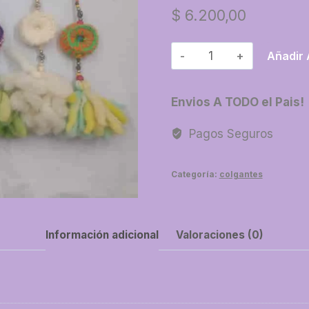
$
6.200,00
61-
Añadir 
Borla
pequeña
Envios A TODO el Pais!
lana
oveja
Pagos Seguros
cantidad
Categoría:
colgantes
Información adicional
Valoraciones (0)