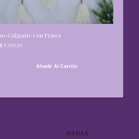
10-Colgante Con Frases
$
5.700,00
Añadir Al Carrito
AYUDA E