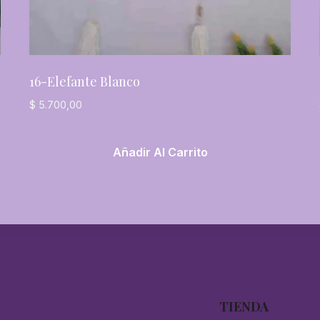
16-Elefante Blanco
$
5.700,00
Añadir Al Carrito
TIENDA