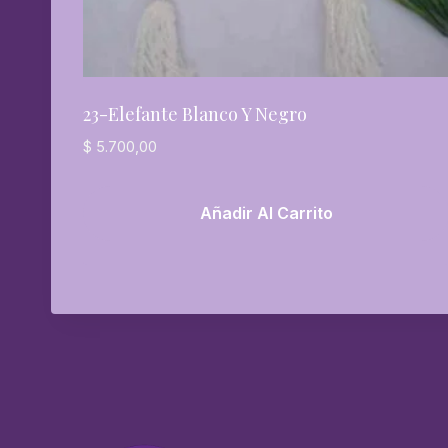
23-Elefante Blanco Y Negro
$
5.700,00
Añadir Al Carrito