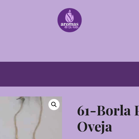
61-Borla 
Oveja