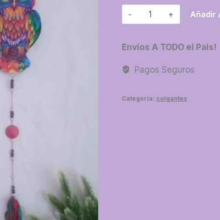
01-
Añadir 
Buho
cantidad
Envios A TODO el Pais!
Pagos Seguros
Categoría:
colgantes