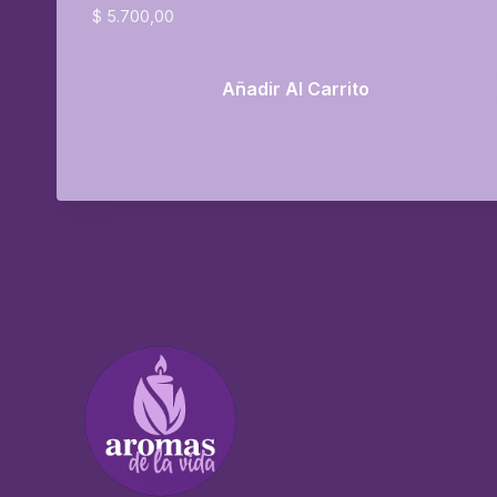
$
5.700,00
Añadir Al Carrito