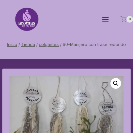
Saltar
al
contenido
0
Inicio
/
Tienda
/
colgantes
/
60-Manijero con frase redondo