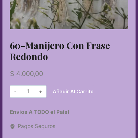
60-Manijero Con Frase
Redondo
$
4.000,00
60-
Añadir Al Carrito
Manijero
con
Envios A TODO el Pais!
frase
redondo
Pagos Seguros
cantidad