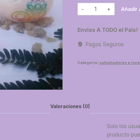
04-
Añadir 
Sahumador
decoupage
Envios A TODO el Pais!
cantidad
Pagos Seguros
Categoría:
sahumadores e ince
Valoraciones (0)
Solo los usu
producto pue