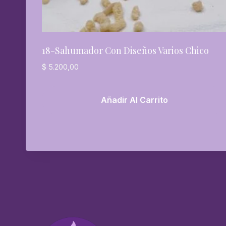
18-Sahumador Con Diseños Varios Chico
$
5.200,00
Añadir Al Carrito