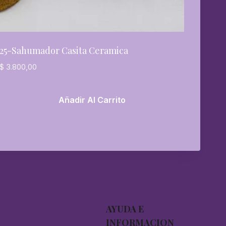
25-Sahumador Casita Ceramica
$
3.800,00
Añadir Al Carrito
AYUDA E
INFORMACION