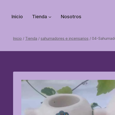
Saltar
al
Inicio
Tienda
Nosotros
contenido
Inicio
/
Tienda
/
sahumadores e incensarios
/
04-Sahumad