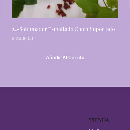
24-Sahumador Esmaltado Chico Importado
$
2.400,00
Añadir Al Carrito
TIENDA