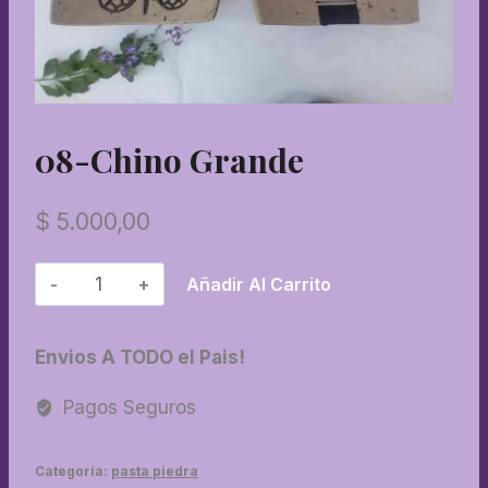
08-Chino Grande
$
5.000,00
08-
Añadir Al Carrito
Chino
grande
Envios A TODO el Pais!
cantidad
Pagos Seguros
Categoría:
pasta piedra