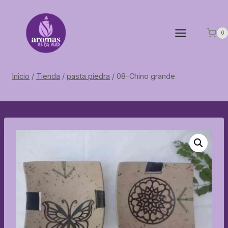
Saltar
al
contenido
0
Inicio
/
Tienda
/
pasta piedra
/
08-Chino grande