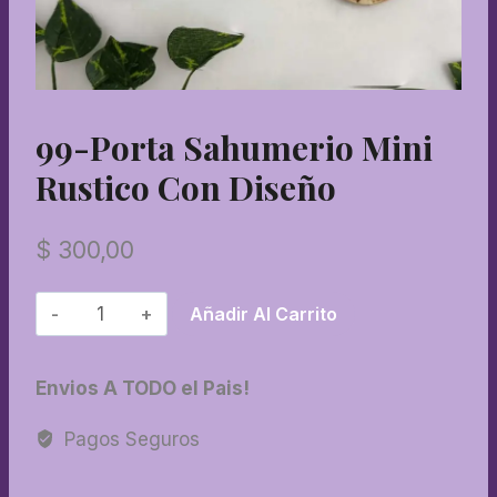
99-Porta Sahumerio Mini
Rustico Con Diseño
$
300,00
99-
Añadir Al Carrito
Porta
sahumerio
Envios A TODO el Pais!
mini
rustico
Pagos Seguros
con
diseño