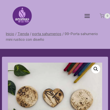
Saltar
al
contenido
0
Inicio
/
Tienda
/
porta sahumerios
/
99-Porta sahumerio
mini rustico con diseño