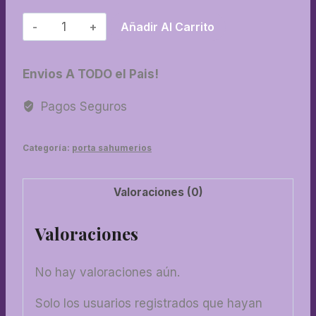
89-
Añadir Al Carrito
Cenicero
vitrofusion
Envios A TODO el Pais!
cantidad
Pagos Seguros
Categoría:
porta sahumerios
Valoraciones (0)
Valoraciones
No hay valoraciones aún.
Solo los usuarios registrados que hayan