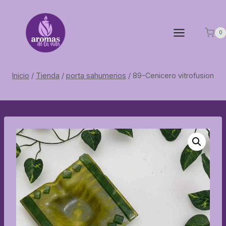
Saltar
al
contenido
0
Inicio
/
Tienda
/
porta sahumerios
/
89-Cenicero vitrofusion