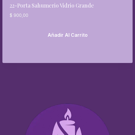
22-Porta Sahumerio Vidrio Grande
$
900,00
Añadir Al Carrito